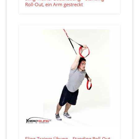
Roll-Out, ein Arm gestreckt
Sling-Trainer Übung – Standing Roll-Out