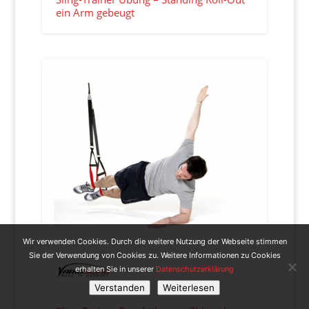
ein Arm gebeugt
Wir verwenden Cookies. Durch die weitere Nutzung der Webseite stimmen
Sie der Verwendung von Cookies zu. Weitere Informationen zu Cookies
erhalten Sie in unserer
Datenschutzerklärung
Verstanden
Weiterlesen