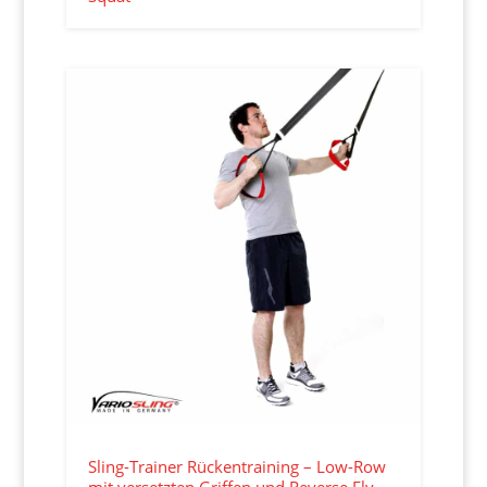
Sling-Trainer Rückentraining – Low-Row
mit versetzten Griffen und Reverse Fly