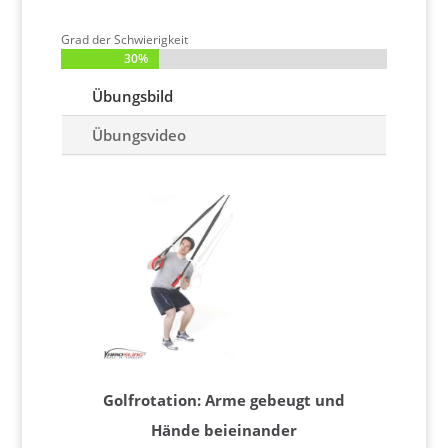
Grad der Schwierigkeit
30%
30%
Übungsbild
Übungsvideo
Golfrotation: Arme gebeugt und
Hände beieinander