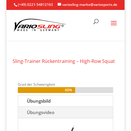
(+49) 0221-54812163
variosling-marke@variosports.de
Sling-Trainer Rückentraining – High-Row Squat
Grad der Schwierigkeit
60%
60%
Übungsbild
Übungsvideo