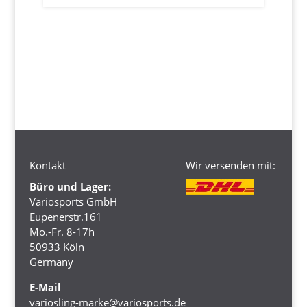
Kontakt
Wir versenden mit:
Büro und Lager:
Variosports GmbH
Eupenerstr.161
Mo.-Fr. 8-17h
50933 Köln
Germany
E-Mail
variosling-marke@variosports.de