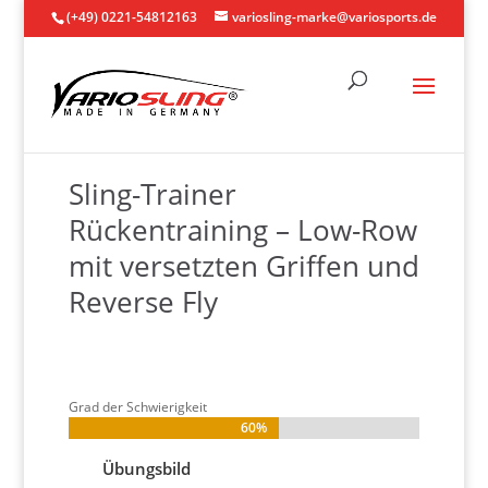
(+49) 0221-54812163
variosling-marke@variosports.de
Sling-Trainer
Rückentraining – Low-Row
mit versetzten Griffen und
Reverse Fly
Grad der Schwierigkeit
60%
60%
Übungsbild