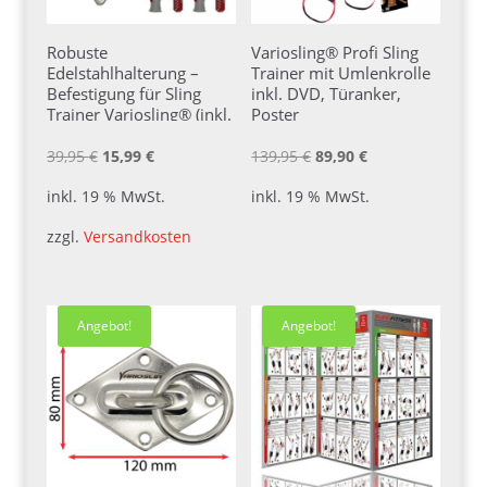
Robuste
Variosling® Profi Sling
Edelstahlhalterung –
Trainer mit Umlenkrolle
Befestigung für Sling
inkl. DVD, Türanker,
Trainer Variosling® (inkl.
Poster
Schrauben+Dübel)
Ursprünglicher
Aktueller
Ursprünglicher
Aktueller
39,95
€
15,99
€
139,95
€
89,90
€
Preis
Preis
Preis
Preis
inkl. 19 % MwSt.
inkl. 19 % MwSt.
war:
ist:
war:
ist:
zzgl.
Versandkosten
39,95 €
15,99 €.
139,95 €
89,90 €.
Angebot!
Angebot!