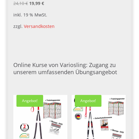
Ursprünglicher
Aktueller
24,10
€
19,99
€
Preis
Preis
inkl. 19 % MwSt.
war:
ist:
zzgl.
Versandkosten
24,10 €
19,99 €.
Online Kurse von Variosling: Zugang zu
unserem umfassenden Übungsangebot
Angebot!
Angebot!