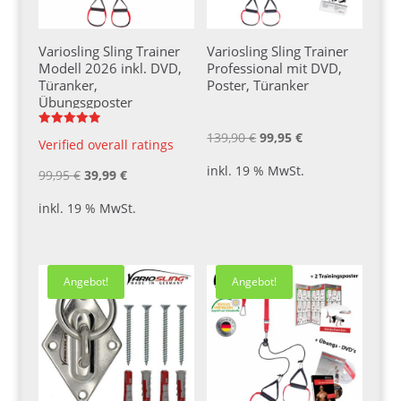
Variosling Sling Trainer
Variosling Sling Trainer
Modell 2026 inkl. DVD,
Professional mit DVD,
Türanker,
Poster, Türanker
Übungsgposter
Ursprünglicher
Aktueller
Bewertet
139,90
€
99,95
€
Verified overall ratings
mit
5.00
Preis
Preis
von 5
inkl. 19 % MwSt.
Ursprünglicher
Aktueller
99,95
€
39,99
€
war:
ist:
Preis
Preis
139,90 €
99,95 €.
inkl. 19 % MwSt.
war:
ist:
99,95 €
39,99 €.
Angebot!
Angebot!