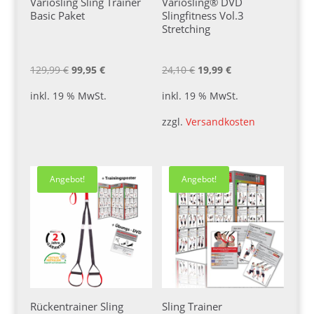
Variosling Sling Trainer
Variosling® DVD
Basic Paket
Slingfitness Vol.3
Stretching
Ursprünglicher
Aktueller
Ursprünglicher
Aktueller
129,99
€
99,95
€
24,10
€
19,99
€
Preis
Preis
Preis
Preis
inkl. 19 % MwSt.
inkl. 19 % MwSt.
war:
ist:
war:
ist:
zzgl.
Versandkosten
129,99 €
99,95 €.
24,10 €
19,99 €.
Angebot!
Angebot!
Rückentrainer Sling
Sling Trainer