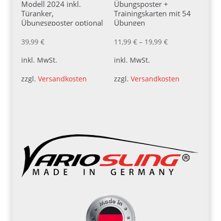
Modell 2024 inkl.
Übungsposter +
Türanker,
Trainingskarten mit 54
Übungsgposter optional
Übungen
kostenfrei DVD-
Designed in Germany
39,99
€
11,99
€
–
19,99
€
inkl. MwSt.
inkl. MwSt.
zzgl.
Versandkosten
zzgl.
Versandkosten