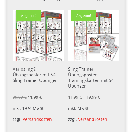
Angebot!
Angebot!
Variosling®
Sling Trainer
Übungsposter mit 54
Übungsposter +
Sling Trainer Übungen
Trainingskarten mit 54
Übungen
Ursprünglicher
Aktueller
39,99
€
11,99
€
11,99
€
–
19,99
€
Preis
Preis
inkl. 19 % MwSt.
inkl. MwSt.
war:
ist:
zzgl.
Versandkosten
zzgl.
Versandkosten
39,99 €
11,99 €.