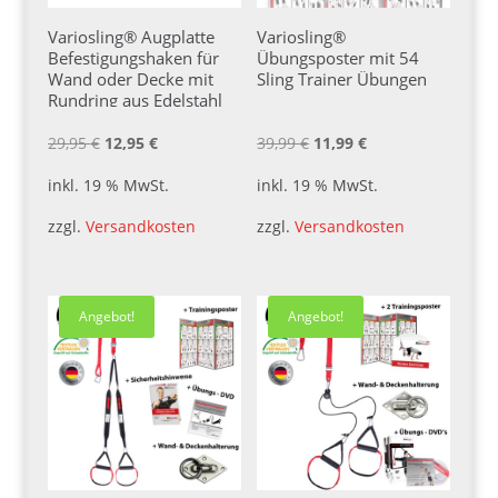
Variosling® Augplatte
Variosling®
Befestigungshaken für
Übungsposter mit 54
Wand oder Decke mit
Sling Trainer Übungen
Rundring aus Edelstahl
Ursprünglicher
Aktueller
Ursprünglicher
Aktueller
29,95
€
12,95
€
39,99
€
11,99
€
Preis
Preis
Preis
Preis
inkl. 19 % MwSt.
inkl. 19 % MwSt.
war:
ist:
war:
ist:
zzgl.
Versandkosten
zzgl.
Versandkosten
29,95 €
12,95 €.
39,99 €
11,99 €.
Angebot!
Angebot!