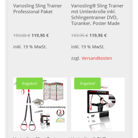
Variosling Sling Trainer
Variosling® Sling Trainer
Professional Paket
mit Umlenkrolle inkl.
Schlingentrainer DVD,
Türanker, Poster Made
IN Germany (VS06)
Ursprünglicher
Aktueller
Ursprünglicher
Aktueller
159,00
€
119,95
€
159,95
€
119,95
€
Preis
Preis
Preis
Preis
inkl. 19 % MwSt.
inkl. 19 % MwSt.
war:
ist:
war:
ist:
zzgl.
Versandkosten
159,00 €
119,95 €.
159,95 €
119,95 €.
Angebot!
Angebot!