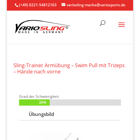
(+49) 0221-54812163
variosling-marke@variosports.de
Sling-Trainer Armübung – Swim Pull mit Trizeps
– Hände nach vorne
Grad der Schwierigkeit
30%
30%
Übungsbild