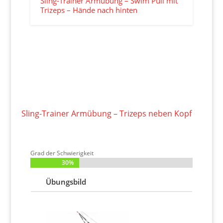
Sling-Trainer Armübung – Swim Pull mit
Trizeps – Hände nach hinten
Sling-Trainer Armübung – Trizeps neben Kopf
Grad der Schwierigkeit
30%
30%
Übungsbild