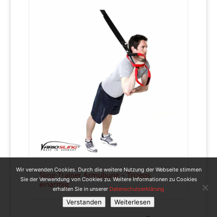
Wir verwenden Cookies. Durch die weitere Nutzung der Webseite stimmen
Sling-Trainer Armübung – Trizeps
Sie der Verwendung von Cookies zu. Weitere Informationen zu Cookies
einarmig
erhalten Sie in unserer
Datenschutzerklärung
Verstanden
Weiterlesen