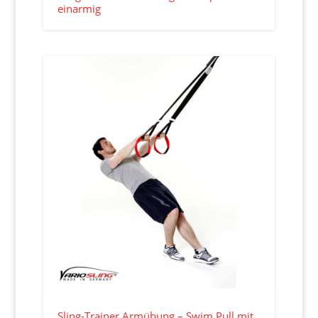
einarmig
Sling-Trainer Armübung – Swim Pull mit