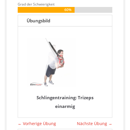
Grad der Schwierigkeit
60%
60%
Übungsbild
Schlingentraining: Trizeps
einarmig
←
Vorherige Übung
Nächste Übung
→