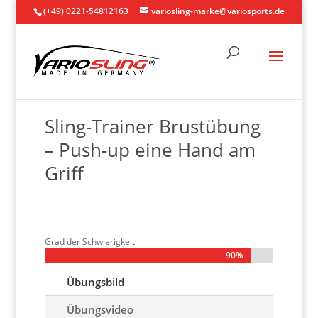
(+49) 0221-54812163
variosling-marke@variosports.de
Sling-Trainer Brustübung
– Push-up eine Hand am
Griff
Grad der Schwierigkeit
90%
90%
Übungsbild
Übungsvideo