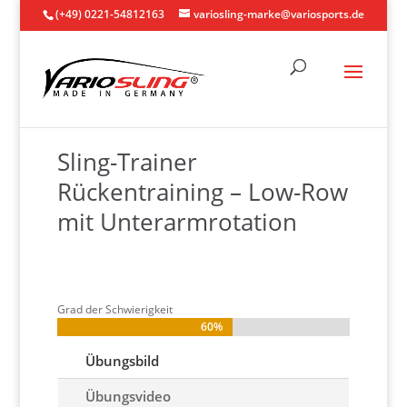
(+49) 0221-54812163
variosling-marke@variosports.de
Sling-Trainer
Rückentraining – Low-Row
mit Unterarmrotation
Grad der Schwierigkeit
60%
60%
Übungsbild
Übungsvideo