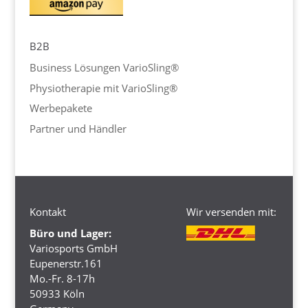
B2B
Business Lösungen VarioSling®
Physiotherapie mit VarioSling®
Werbepakete
Partner und Händler
Kontakt
Wir versenden mit:
Büro und Lager:
Variosports GmbH
Eupenerstr.161
Mo.-Fr. 8-17h
50933 Köln