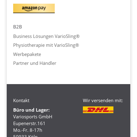
B2B
Business Lösungen VarioSling®
Physiotherapie mit VarioSling®
Werbepakete
Partner und Händler
Kontakt
Wir versenden mit:
Büro und Lager:
Variosports GmbH
Eupenerstr.161
Mo.-Fr. 8-17h
50933 Köln