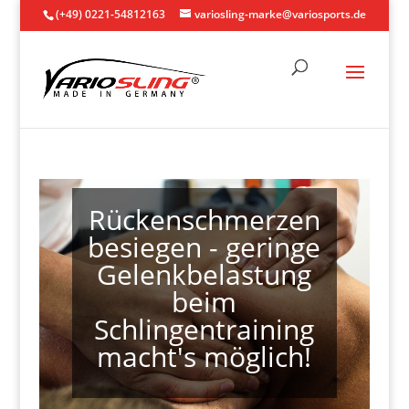
(+49) 0221-54812163
variosling-marke@variosports.de
Rückenschmerzen
besiegen - geringe
Gelenkbelastung
beim
Schlingentraining
macht's möglich!