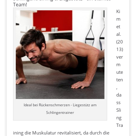
Team!
Ki
m
et
al.
(20
13)
ver
m
ute
ten
,
da
ss
Ideal bei Rückenschmerzen - Liegestütz am
Sli
Schlingentrainer
ng
Tra
ining die Muskulatur revitalisiert, da durch die