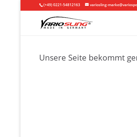
(+49) 0221-54812163
variosling-marke@variospo
Unsere Seite bekommt ge