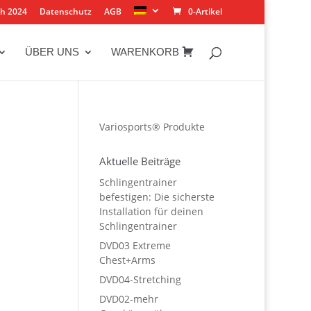
ch 2024
Datenschutz
AGB
0-Artikel
ÜBER UNS
WARENKORB
Variosports® Produkte
Aktuelle Beiträge
Schlingentrainer
befestigen: Die sicherste
Installation für deinen
Schlingentrainer
DVD03 Extreme
Chest+Arms
DVD04-Stretching
DVD02-mehr