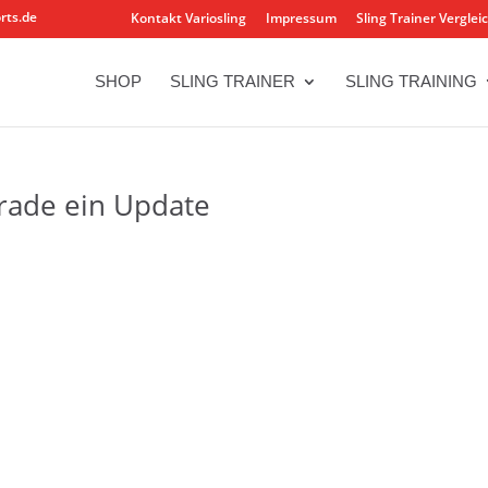
rts.de
Kontakt Variosling
Impressum
Sling Trainer Verglei
SHOP
SLING TRAINER
SLING TRAINING
rade ein Update