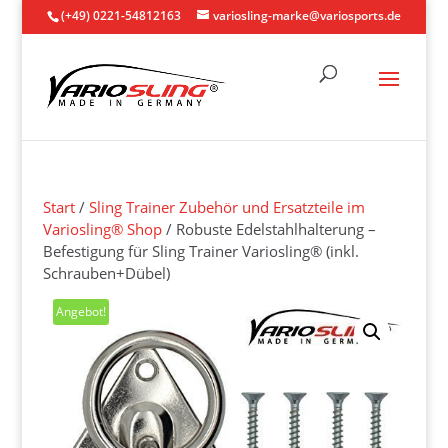
(+49) 0221-54812163
variosling-marke@variosports.de
Start
/
Sling Trainer Zubehör und Ersatzteile im
Variosling® Shop
/ Robuste Edelstahlhalterung –
Befestigung für Sling Trainer Variosling® (inkl.
Schrauben+Dübel)
Angebot!