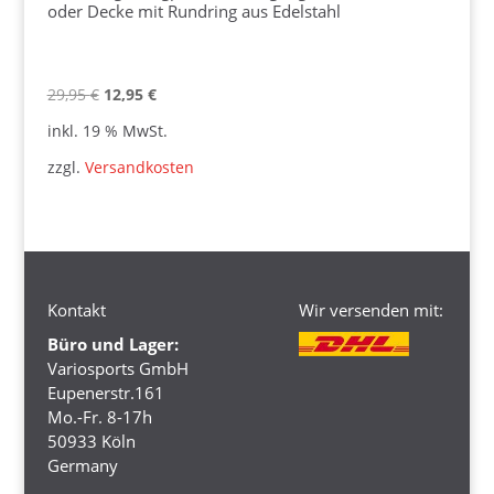
oder Decke mit Rundring aus Edelstahl
Ursprünglicher
Aktueller
29,95
€
12,95
€
Preis
Preis
inkl. 19 % MwSt.
war:
ist:
zzgl.
Versandkosten
29,95 €
12,95 €.
Kontakt
Wir versenden mit:
Büro und Lager:
Variosports GmbH
Eupenerstr.161
Mo.-Fr. 8-17h
50933 Köln
Germany