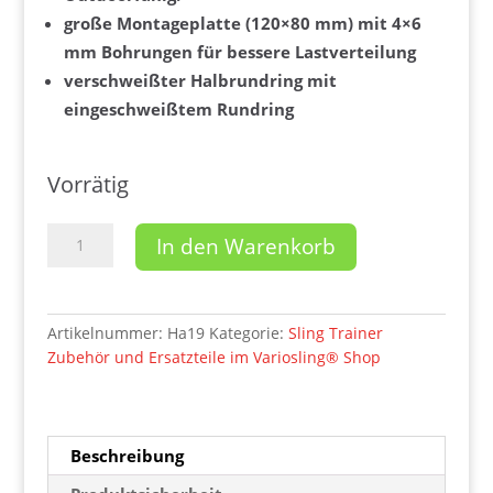
große Montageplatte (120×80 mm) mit 4×6
mm Bohrungen für bessere Lastverteilung
verschweißter Halbrundring mit
eingeschweißtem Rundring
Vorrätig
Robuste
In den Warenkorb
Edelstahlhalterung
-
Befestigung
für
Artikelnummer:
Ha19
Kategorie:
Sling Trainer
Sling
Zubehör und Ersatzteile im Variosling® Shop
Trainer
Variosling®
(inkl.
Schrauben+Dübel)
Beschreibung
Menge