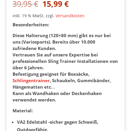
Ursprünglicher
Aktueller
39,95
€
15,99
€
Preis
Preis
war:
ist:
inkl. 19 % MwSt.
zzgl.
Versandkosten
39,95 €
15,99 €.
Besonderheiten:
Diese Halterung (120×80 mm) gibt es nur bei
uns (Variosports). Bereits über 10.000
zufriedene Kunden.
Vertrauen Sie auf unsere Expertise bei
professionellen Sling Trainer Installationen von
über 6 Jahren.
Befestigung geeignet für Boxsäcke,
Schlingentrainer
, Schaukeln, Gummibänder,
Hängematten etc. .
Kann als Wandhaken oder Deckenhaken
verwendet werden.
Material:
VA2 Edelstahl -sicher gegen Schweiß,
Outdoorfähig.