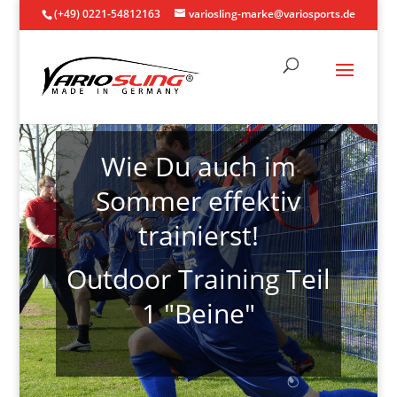
(+49) 0221-54812163
variosling-marke@variosports.de
Wie Du auch im
Sommer effektiv
trainierst!
Outdoor Training Teil
1 "Beine"