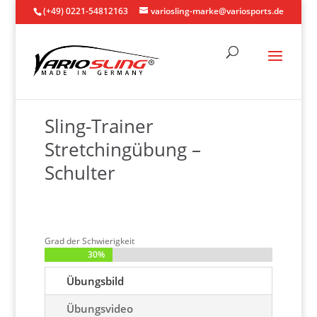
(+49) 0221-54812163
variosling-marke@variosports.de
Sling-Trainer
Stretchingübung –
Schulter
Grad der Schwierigkeit
30%
30%
Übungsbild
Übungsvideo