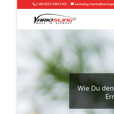
(+49) 0221-54812163
variosling-marke@variospo
Wie Du den 
Er