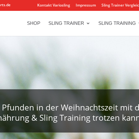
rts.de
Kontakt Variosling
Impressum
Sling Trainer Verglei
SHOP
SLING TRAINER
SLING TRAINING
Pfunden in der Weihnachtszeit mit d
nährung & Sling Training trotzen kann