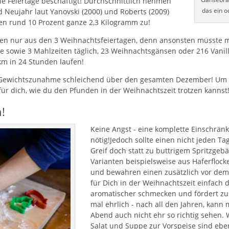
 Feiertage beschäftigt! Durchschnittlich nehmen
das ein 
 Neujahr laut Yanovski (2000) und Roberts (2009)
n rund 10 Prozent ganze 2,3 Kilogramm zu!
ten nur aus den 3 Weihnachtsfeiertagen, denn ansonsten müsste m
de sowie 3 Mahlzeiten täglich, 23 Weihnachtsgänsen oder 216 Vanil
m in 24 Stunden laufen!
e Gewichtszunahme schleichend über den gesamten Dezember! Um d
 für dich, wie du den Pfunden in der Weihnachtszeit trotzen kannst
!
Keine Angst - eine komplette Einschränk
nötig!Jedoch sollte einen nicht jeden Ta
Greif doch statt zu buttrigem Spritzge
Varianten beispielsweise aus Haferfloc
und bewahren einen zusätzlich vor dem
für Dich in der Weihnachtszeit einfach d
aromatischer schmecken und fördert zus
mal ehrlich - nach all den Jahren, kan
Abend auch nicht ehr so richtig sehen. 
Salat und Suppe zur Vorspeise sind eben