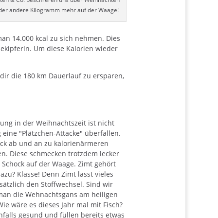
oder andere Kilogramm mehr auf der Waage!
an 14.000 kcal zu sich nehmen. Dies
lekipferln. Um diese Kalorien wieder
ir die 180 km Dauerlauf zu ersparen,
!
ung in der Weihnachtszeit ist nicht
g eine "Plätzchen-Attacke" überfallen.
bäck ab und an zu kalorienärmeren
ken. Diese schmecken trotzdem lecker
 Schock auf der Waage. Zimt gehört
azu? Klasse! Denn Zimt lässt vieles
ätzlich den Stoffwechsel. Sind wir
n man die Wehnachtsgans am heiligen
Wie wäre es dieses Jahr mal mit Fisch?
falls gesund und füllen bereits etwas