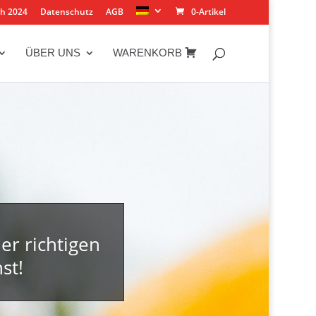
ch 2024
Datenschutz
AGB
0-Artikel
ÜBER UNS
WARENKORB
er richtigen
st!