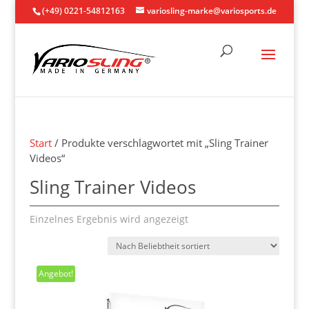
(+49) 0221-54812163
variosling-marke@variosports.de
Start
/ Produkte verschlagwortet mit „Sling Trainer
Videos“
Sling Trainer Videos
Einzelnes Ergebnis wird angezeigt
Angebot!