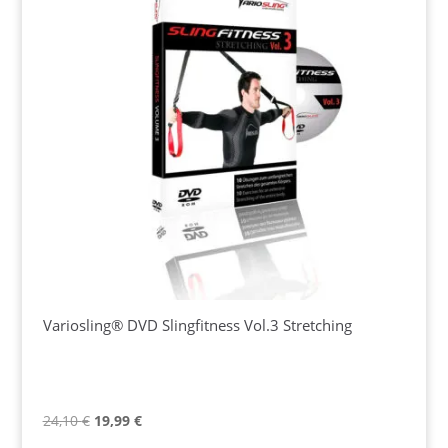
Variosling® DVD Slingfitness Vol.3 Stretching
Ursprünglicher
Aktueller
24,10
€
19,99
€
Preis
Preis