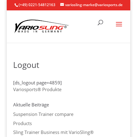
(+49) 0221-54812163
variosling-marke@variosports.de
Logout
[ds_logout page=4859]
Variosports® Produkte
Aktuelle Beiträge
Suspension Trainer compare
Products
Sling Trainer Business mit VarioSling®